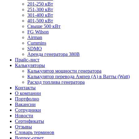
201-250 кВт
251-300 кВт
301-400 кВт
401-500 кВт
Свыше 500 кВт
FG Wilson
Airman
Cummins
SDMO
Аренда генератора 380В
Прайс-лист
Калькуляторы
Калькулятор мощности генератора
Калькулятор перевода Ампер (A) в Ватты (Watt)
Расход топлива генератора
Контакты
О компании
Портфолио
Вакансии
Сотрудники
Новости
Сертификаты
Отзывы
Словарь терминов
Вопрос-ответ