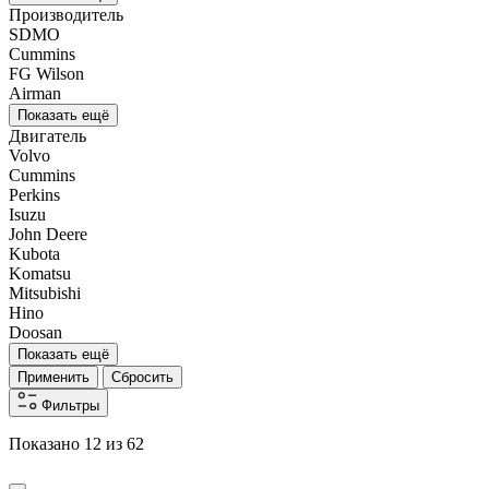
Производитель
SDMO
Cummins
FG Wilson
Airman
Показать ещё
Двигатель
Volvo
Cummins
Perkins
Isuzu
John Deere
Kubota
Komatsu
Mitsubishi
Hino
Doosan
Показать ещё
Применить
Сбросить
Фильтры
Показано 12 из 62