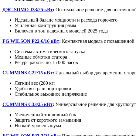
ДЭС SDMO J33/25 кВт
:
Оптимальное решение для постоянной
Идеальный баланс мощности и расхода горючего
Усиленная конструкция рамы
Включен в топ надежных моделей 2025 года
FG WILSON P22-6/16 кВт
:
Компактная модель с повышенной 
Система автоматического запуска
Медные обмотки статора
Ресурс работы до 15 000 часов
CUMMINS C22/15 кВт
:
Идеальный выбор для временных тор
Легкий вес (280 кг)
Удобство транспортировки
Стабильное выходное напряжение
CUMMINS С33/25 кВт
:
Универсальное решение для круглосу
Увеличенный топливный бак
Защита от короткого замыкания
Низкий уровень шума
FG WILSON P33-3/24 кВт
:
Профессиональная электростанция