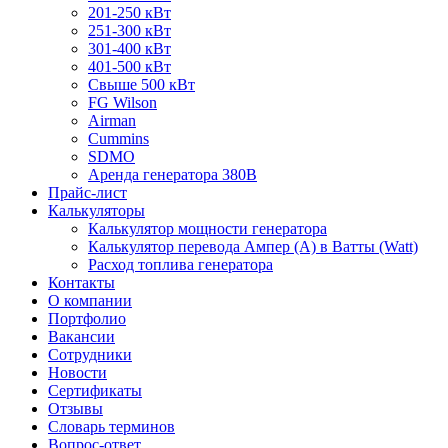
201-250 кВт
251-300 кВт
301-400 кВт
401-500 кВт
Свыше 500 кВт
FG Wilson
Airman
Cummins
SDMO
Аренда генератора 380В
Прайс-лист
Калькуляторы
Калькулятор мощности генератора
Калькулятор перевода Ампер (A) в Ватты (Watt)
Расход топлива генератора
Контакты
О компании
Портфолио
Вакансии
Сотрудники
Новости
Сертификаты
Отзывы
Словарь терминов
Вопрос-ответ